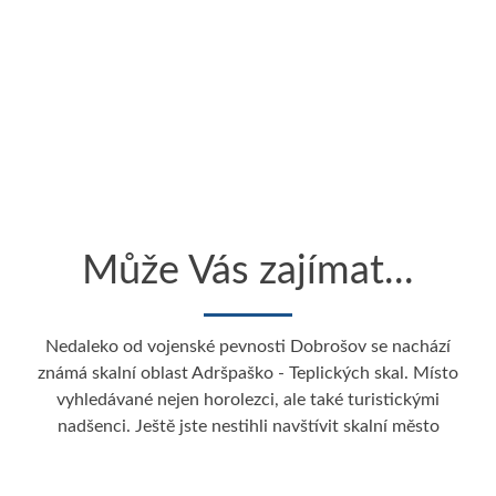
Může Vás zajímat...
Nedaleko od vojenské pevnosti Dobrošov se nachází
známá skalní oblast Adršpaško - Teplických skal. Místo
vyhledávané nejen horolezci, ale také turistickými
nadšenci. Ještě jste nestihli navštívit skalní město
Adršpašské skály? Tak to jste opravdu o hodně přišli.
Rezervujte si
ubytování v Adršpachu
a můžete vyrazit