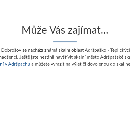
Může Vás zajímat...
Dobrošov se nachází známá skalní oblast Adršpaško - Teplickýc
 nadšenci. Ještě jste nestihli navštívit skalní město Adršpašské s
ní v Adršpachu
a můžete vyrazit na výlet či dovolenou do skal ne
Broumovský výběžek...