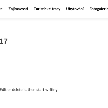
ze
Zajímavosti
Turistické trasy
Ubytování
Fotogaleri
017
it or delete it, then start writing!