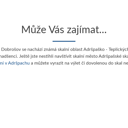
Může Vás zajímat...
Dobrošov se nachází známá skalní oblast Adršpaško - Teplickýc
 nadšenci. Ještě jste nestihli navštívit skalní město Adršpašské s
ní v Adršpachu
a můžete vyrazit na výlet či dovolenou do skal ne
Broumovský výběžek...