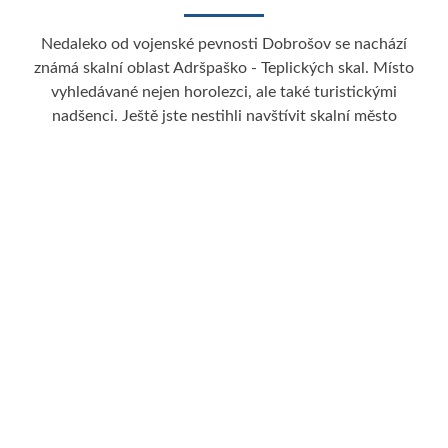
Nedaleko od vojenské pevnosti Dobrošov se nachází
známá skalní oblast Adršpaško - Teplických skal. Místo
vyhledávané nejen horolezci, ale také turistickými
nadšenci. Ještě jste nestihli navštívit skalní město
Adršpašské skály? Tak to jste opravdu o hodně přišli.
Rezervujte si
ubytování v Adršpachu
a můžete vyrazit
na výlet či dovolenou do skal nebo třeba na kole projet
celý Broumovský výběžek...