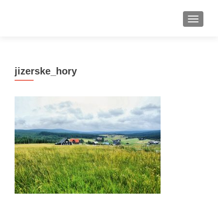
ROZBAL
jizerske_hory