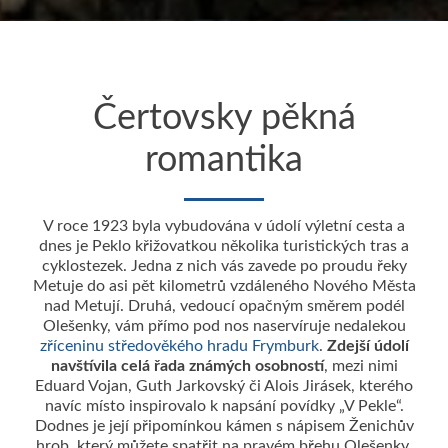
Čertovsky pěkná
romantika
V roce 1923 byla vybudována v údolí výletní cesta a
dnes je Peklo křižovatkou několika turistických tras a
cyklostezek. Jedna z nich vás zavede po proudu řeky
Metuje do asi pět kilometrů vzdáleného Nového Města
nad Metují. Druhá, vedoucí opačným směrem podél
Olešenky, vám přímo pod nos naservíruje nedalekou
zříceninu středověkého hradu Frymburk
.
Zdejší údolí
navštívila celá řada známých osobností
, mezi nimi
Eduard Vojan, Guth Jarkovský či Alois Jirásek, kterého
navíc místo inspirovalo k napsání povídky „V Pekle“.
Dodnes je její připomínkou kámen s nápisem Ženichův
hrob, který můžete spatřit na pravém břehu Olešenky,