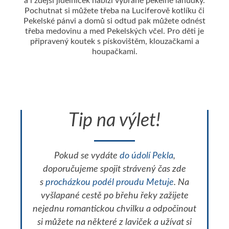
a i zdejší jídelníček nabízí vybrané pekelné lahůdky.
Pochutnat si můžete třeba na Luciferově kotlíku či
Pekelské pánvi a domů si odtud pak můžete odnést
třeba medovinu a med Pekelských včel. Pro děti je
připravený koutek s pískovištěm, klouzačkami a
houpačkami.
Tip na výlet!
Pokud se vydáte
do údolí Pekla
,
doporučujeme spojit strávený čas zde
s
procházkou podél proudu Metuje
. Na
vyšlapané cestě po břehu řeky zažijete
nejednu romantickou chvilku a odpočinout
si můžete na některé z laviček a užívat si