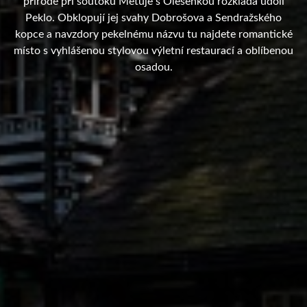
přírodě při soutoku Metuje s Olešenkou rozkládá údolí
Peklo. Obklopují jej svahy Dobrošova a Sendražského
kopce a navzdory pekelnému názvu tu najdete romantické
místo s vyhlášenou stylovou výletní restaurací a oblíbenou
osadou.