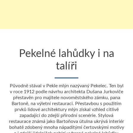
Pekelné lahůdky i na
talíři
Původně stával v Pekle mlýn nazývaný Pekelec. Ten byl
v roce 1912 podle návrhu architekta Dušana Jurkoviče
přestavěn pro majitele novoměstského zámku, pana
Bartoně, na výletní restauraci. Přestavbou s použitím
prvků lidové architektury mlýn získal vzhled citlivě
zapadající do zdejší přírodní scenérie. Stylová
restaurace známá jako Bartoňova útulna ukrývá interiér
bohatě zdobený mnoha nápaditými čertovskými motivy