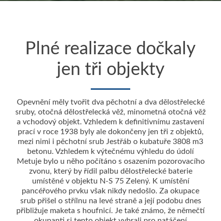
Plné realizace dočkaly
jen tři objekty
Opevnění měly tvořit dva pěchotní a dva dělostřelecké
sruby, otočná dělostřelecká věž, minometná otočná věž
a vchodový objekt. Vzhledem k definitivnímu zastavení
prací v roce 1938 byly ale dokončeny jen tři z objektů,
mezi nimi i pěchotní srub Jestřáb o kubatuře 3808 m3
betonu. Vzhledem k výtečnému výhledu do údolí
Metuje bylo u něho počítáno s osazením pozorovacího
zvonu, který by řídil palbu dělostřelecké baterie
umístěné v objektu N-S 75 Zelený. K umístění
pancéřového prvku však nikdy nedošlo. Za okupace
srub přišel o střílnu na levé straně a její podobu dnes
přibližuje maketa s houfnicí. Je také známo, že němečtí
okupanti si tento objekt vybrali pro natáčení