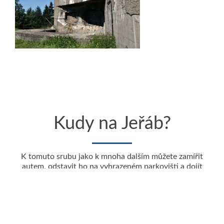
Kudy na Jeřáb?
K tomuto srubu jako k mnoha dalším můžete zamířit
autem, odstavit ho na vyhrazeném parkovišti a dojít
pěšky, ale atmosféru lépe nasajete, pokud využijete
naučnou stezku okolo pevnosti Dobrošov. Na jejím
začátku poznáte Jiráskovu chatu, dojdete k rozcestníku
v Dobrošově, cesta vás zavede ke srubům Můstek a
Zelený. Další rozcestník vás nasměruje k objektům